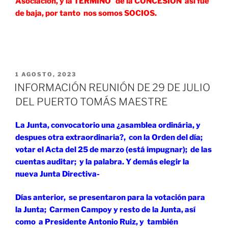
Asociación, y la TERMINÓ de la CONCESIÓN asi fue
de baja, por tanto nos somos SOCIOS.
PUBLICADO
1 AGOSTO, 2023
EL
INFORMACIÓN REUNIÓN DE 29 DE JULIO
DEL PUERTO TOMÁS MAESTRE
La Junta, convocatorio una ¿asamblea ordinária, y
despues otra extraordinaria?, con la Orden del día;
votar el Acta del 25 de marzo (está impugnar); de las
cuentas auditar; y la palabra. Y demás elegir la
nueva Junta Directiva-
Días anterior, se presentaron para la votación para
la Junta; Carmen Campoy y resto de la Junta, así
como a Presidente Antonio Ruiz, y también