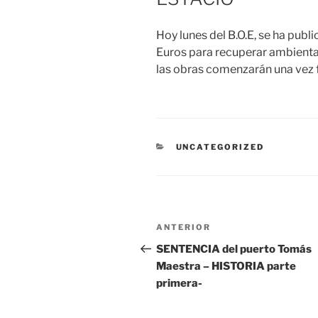
Hoy lunes del B.O.E, se ha publ
Euros para recuperar ambiental
las obras comenzarán una vez f
CATEGORÍAS
UNCATEGORIZED
Navegación
Entrada
ANTERIOR
de
anterior:
SENTENCIA del puerto Tomás
Maestra – HISTORIA parte
entradas
primera-