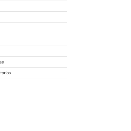
as
tarios