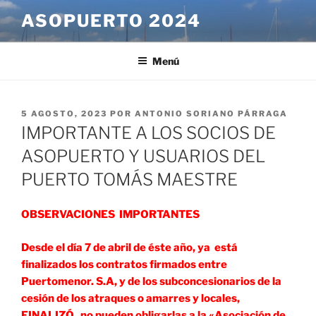
Saltar
ASOPUERTO 2024
al
contenido
Menú
PUBLICADO
5 AGOSTO, 2023
POR
ANTONIO SORIANO PÁRRAGA
EL
IMPORTANTE A LOS SOCIOS DE
ASOPUERTO Y USUARIOS DEL
PUERTO TOMÁS MAESTRE
OBSERVACIONES IMPORTANTES
Desde el día 7 de abril de éste año, ya está
finalizados los contratos firmados entre
Puertomenor. S.A, y de los subconcesionarios de la
cesión de los atraques o amarres y locales,
FINALIZÓ, no pueden obligarlas a la «Asociación de