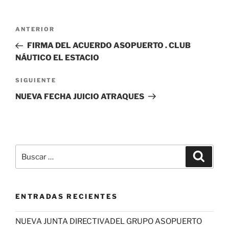
Navegación
Entrada
ANTERIOR
de
anterior:
FIRMA DEL ACUERDO ASOPUERTO . CLUB
entradas
NÁUTICO EL ESTACIO
Siguiente
SIGUIENTE
entrada
NUEVA FECHA JUICIO ATRAQUES
Buscar
Buscar
por:
ENTRADAS RECIENTES
NUEVA JUNTA DIRECTIVADEL GRUPO ASOPUERTO