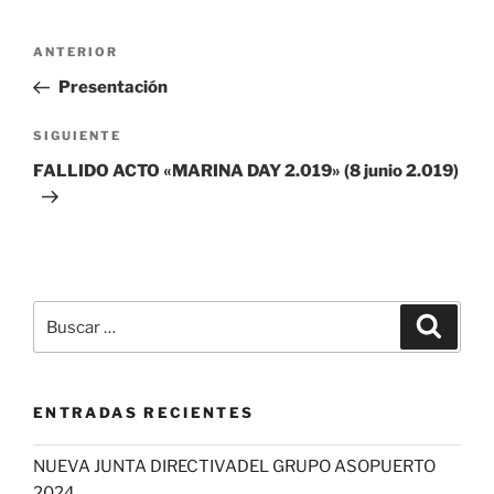
Navegación
Entrada
ANTERIOR
de
anterior:
Presentación
entradas
Siguiente
SIGUIENTE
entrada
FALLIDO ACTO «MARINA DAY 2.019» (8 junio 2.019)
Buscar
Buscar
por:
ENTRADAS RECIENTES
NUEVA JUNTA DIRECTIVADEL GRUPO ASOPUERTO
2024