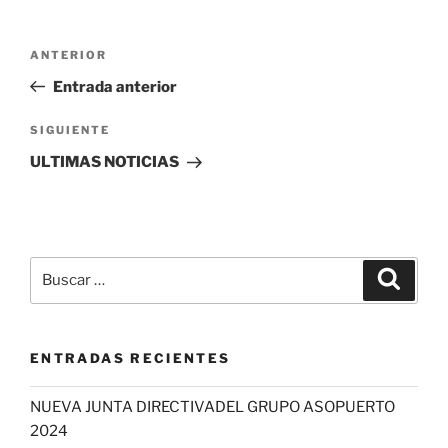
Navegación
Entrada
ANTERIOR
de
anterior:
Entrada anterior
entradas
Siguiente
SIGUIENTE
entrada
ULTIMAS NOTICIAS
Buscar
Buscar
por:
ENTRADAS RECIENTES
NUEVA JUNTA DIRECTIVADEL GRUPO ASOPUERTO
2024