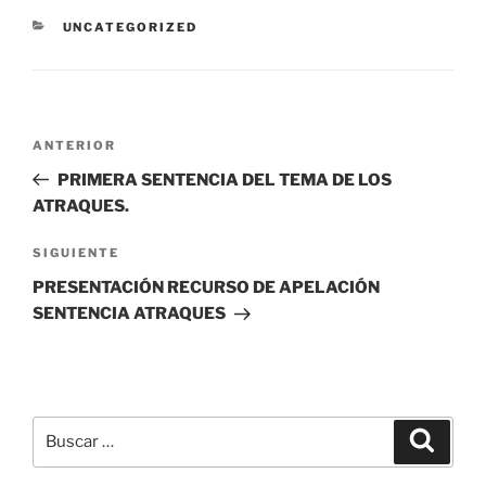
CATEGORÍAS
UNCATEGORIZED
Navegación
Entrada
ANTERIOR
de
anterior:
PRIMERA SENTENCIA DEL TEMA DE LOS
entradas
ATRAQUES.
Siguiente
SIGUIENTE
entrada
PRESENTACIÓN RECURSO DE APELACIÓN
SENTENCIA ATRAQUES
Buscar
Buscar
por: