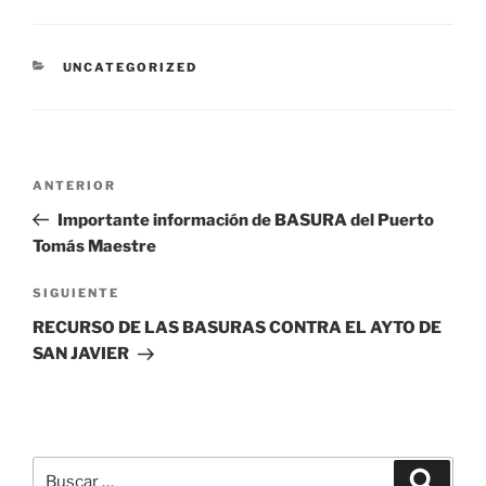
CATEGORÍAS
UNCATEGORIZED
Navegación
Entrada
ANTERIOR
de
anterior:
Importante información de BASURA del Puerto
entradas
Tomás Maestre
Siguiente
SIGUIENTE
entrada
RECURSO DE LAS BASURAS CONTRA EL AYTO DE
SAN JAVIER
Buscar
Buscar