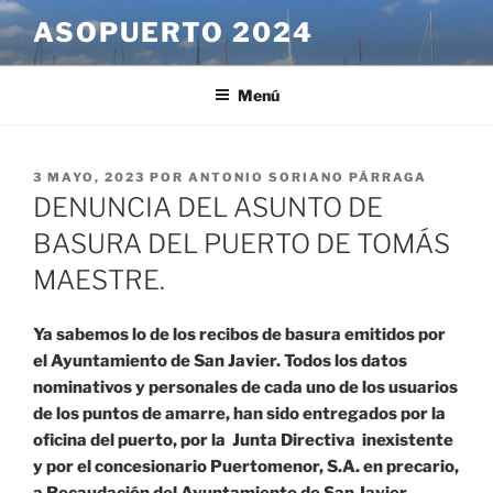
Saltar
ASOPUERTO 2024
al
contenido
Menú
PUBLICADO
3 MAYO, 2023
POR
ANTONIO SORIANO PÁRRAGA
EL
DENUNCIA DEL ASUNTO DE
BASURA DEL PUERTO DE TOMÁS
MAESTRE.
Ya sabemos lo de los recibos de basura emitidos por
el Ayuntamiento de San Javier. Todos los datos
nominativos y personales de cada uno de los usuarios
de los puntos de amarre, han sido entregados por la
oficina del puerto, por la Junta Directiva inexistente
y por el concesionario Puertomenor, S.A. en precario,