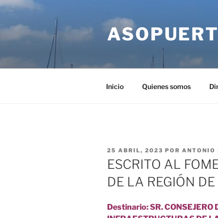
Saltar
al
ASOPUERT
contenido
Inicio
Quienes somos
Di
PUBLICADO
25 ABRIL, 2023
POR
ANTONIO
EL
ESCRITO AL FOM
DE LA REGIÓN DE
Destinario: SR. CONSEJERO