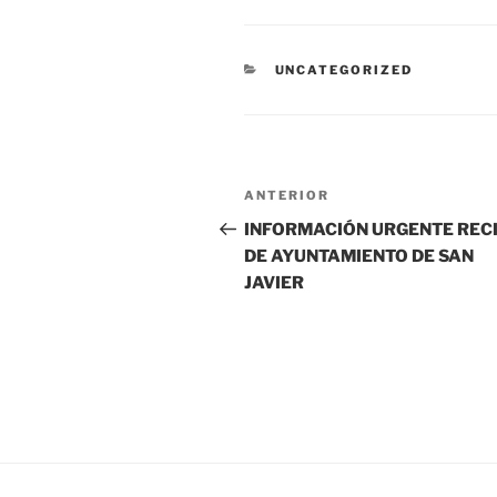
CATEGORÍAS
UNCATEGORIZED
Navegación
Entrada
ANTERIOR
de
anterior:
INFORMACIÓN URGENTE REC
DE AYUNTAMIENTO DE SAN
entradas
JAVIER