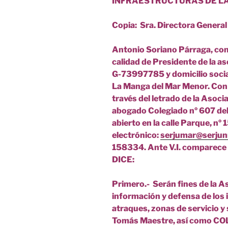
INFRAESTRUCTURAS DE LA
Copia: Sra. Directora General 
Antonio Soriano
Párraga, con
calidad de Presidente de la 
G-73997785 y domicilio social
La Manga del Mar Menor. Con d
través del letrado de la Asoci
abogado Colegiado nº 607 d
abierto en la calle Parque, nº
electrónico:
serjumar@serjun
158334. Ante V.I. comparece
DICE:
Primero.- Serán fines de la A
información y defensa de los i
atraques, zonas de servicio y
Tomás Maestre, así como 