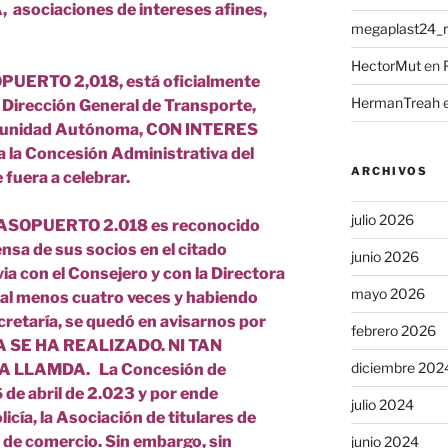
ociaciones de intereses afines,
megaplast24_ru
HectorMut
en
PUERTO 2,018, está oficialmente
HermanTreah
Dirección General de Transporte,
omunidad Autónoma, CON INTERES
 la Concesión Administrativa del
ARCHIVOS
fuera a celebrar.
julio 2026
e ASOPUERTO 2.018 es reconocido
nsa de sus socios en el citado
junio 2026
via con el Consejero y con la Directora
mayo 2026
l al menos cuatro veces y habiendo
cretaría, se quedó en avisarnos por
febrero 2026
CA SE HA REALIZADO. NI TAN
diciembre 202
A LLAMDA. La Concesión de
 de abril de 2.023 y por ende
julio 2024
cía, la Asociación de titulares de
 de comercio. Sin embargo, sin
junio 2024