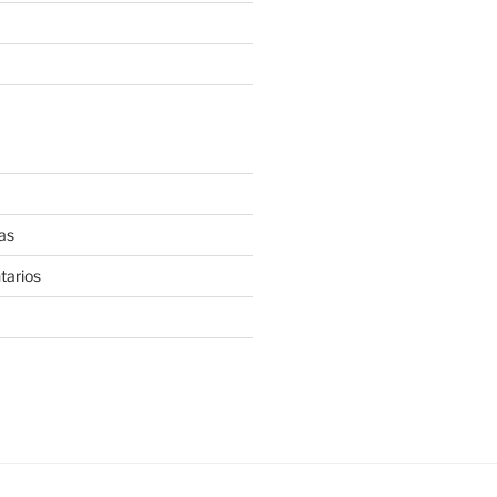
as
tarios