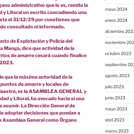
no administrativo que lo es, remite la
mayo 2024
d y Litoral un escrito concediendo una
sta el 31/12/29 por cuestiones que
enero 2024
ido consultado ni informado.
diciembre 202
ento de Explotación y Policía del
noviembre 20
 Manga, dice que actividad de la
octubre 2023
ntos de amarre cesará cuando finalice
.2023.
septiembre 20
agosto 2023
le que la máxima autoridad de la
s puntos de amarre y locales de
julio 2023
Maestre, es la ASAMBLEA GENERAL y
junio 2023
dad y Litoral, ha avocado hacia sí una
 asumir. La Dirección General de
mayo 2023
ede adoptar decisiones que puedan a
 la Asamblea General como Órgano
abril 2023
marzo 2023