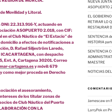
 REGION DE MURCIA.
NUEVA JUNTA
ASOPUERTO 
de Movilidad y Litoral.
EL GOBIERNO
RETIRAR LO 
 DNI: 22.313.916-Y, actuando en
RESTAURAR D
asociación ASOPUERTO 2.018, con CIF:
 en el Club Náutico de “El Estacio” de
SENTENCIA del
HISTORIA part
omicilio a efectos de notificaciones a
ación, D. Rafael Siljeström Laredo,
SENTENCIA C
el ICACARTAGENA, con despacho
ADMINISTRAT
 15, Ent. A, Cartagena 30201. Correo
MAESTRE
mar-cartagena.es
y móvil: 679
NOTICIAS DE
 y como mejor proceda en Derecho
COMENTARIO
sociación el asesoramiento,
ntereses de los titular zonas de
Jamescaw
en
 socios de Club Náutico del Puerto
COLABORACIÓN CON LA
LarryPek
en
Pr