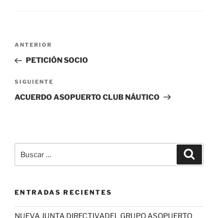
Navegación
Entrada
ANTERIOR
de
anterior:
PETICIÓN SOCIO
entradas
Siguiente
SIGUIENTE
entrada
ACUERDO ASOPUERTO CLUB NÁUTICO
Buscar
Buscar
por:
ENTRADAS RECIENTES
NUEVA JUNTA DIRECTIVADEL GRUPO ASOPUERTO