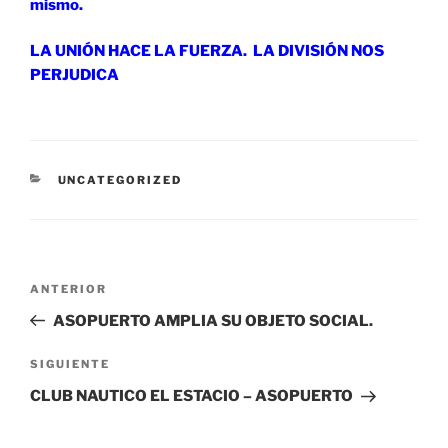
mismo.
LA UNIÓN HACE LA FUERZA. LA DIVISIÓN NOS
PERJUDICA
CATEGORÍAS
UNCATEGORIZED
Navegación
Entrada
ANTERIOR
de
anterior:
ASOPUERTO AMPLIA SU OBJETO SOCIAL.
entradas
Siguiente
SIGUIENTE
entrada
CLUB NAUTICO EL ESTACIO – ASOPUERTO