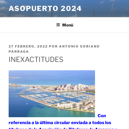
Saltar
ASOPUERTO 2024
al
contenido
Menú
PUBLICADO
27 FEBRERO, 2022
POR
ANTONIO SORIANO
EL
PÁRRAGA
INEXACTITUDES
Con
referencia a la última circular enviada a todos los