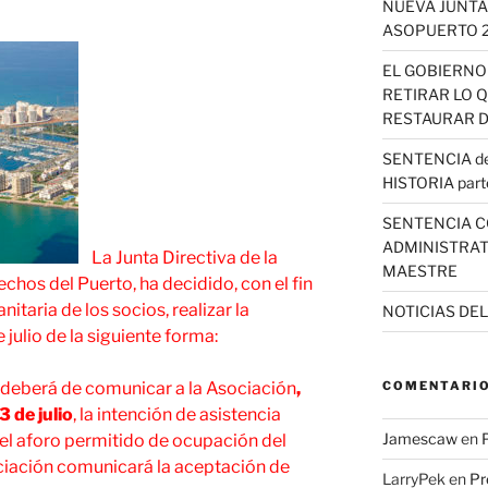
NUEVA JUNTA
ASOPUERTO 
EL GOBIERNO
RETIRAR LO 
RESTAURAR D
SENTENCIA del
HISTORIA part
SENTENCIA C
ADMINISTRAT
La Junta Directiva de la
MAESTRE
chos del Puerto, ha decidido, con el fin
itaria de los socios, realizar la
NOTICIAS DE
julio de la siguiente forma:
eberá de comunicar a la Asociación
,
COMENTARIO
3 de julio
, la intención de asistencia
Jamescaw
en
 el aforo permitido de ocupación del
ociación comunicará la aceptación de
LarryPek
en
Pr