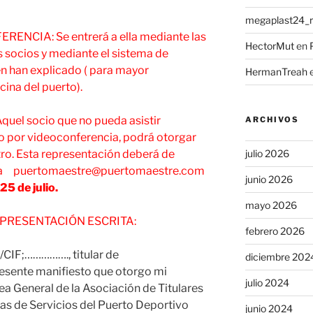
megaplast24_ru
NCIA: Se entrerá a ella mediante las
HectorMut
en
s socios y mediante el sistema de
én han explicado ( para mayor
HermanTreah
cina del puerto).
el socio que no pueda asistir
ARCHIVOS
o por videoconferencia, podrá otorgar
tro. Esta representación deberá de
julio 2026
rse a puertomaestre@puertomaestre.com
junio 2026
25 de julio.
mayo 2026
PRESENTACIÓN ESCRITA:
febrero 2026
IF;……………., titular de
diciembre 202
esente manifiesto que otorgo mi
julio 2024
a General de la Asociación de Titulares
as de Servicios del Puerto Deportivo
junio 2024