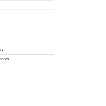
as
tarios