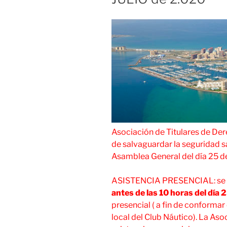
Asociación de Titulares de Dere
de salvaguardar la seguridad san
Asamblea General del día 25 de 
ASISTENCIA PRESENCIAL: se d
antes de las 10 horas del día 2
presencial ( a fin de conformar
local del Club Náutico). La As