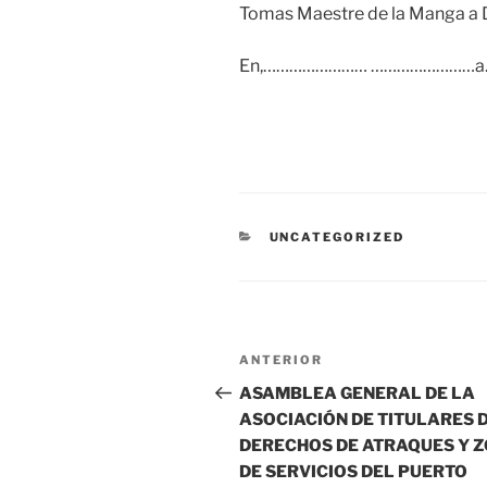
Tomas Maestre de la Man
En,…………………… ……………………a………
CATEGORÍAS
UNCATEGORIZED
Navegación
Entrada
ANTERIOR
de
anterior:
ASAMBLEA GENERAL DE LA
ASOCIACIÓN DE TITULARES 
entradas
DERECHOS DE ATRAQUES Y 
DE SERVICIOS DEL PUERTO