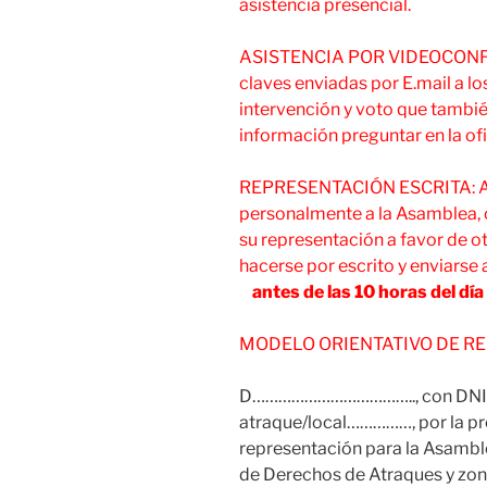
asistencia presencial.
ASISTENCIA POR VIDEOCONFERE
claves enviadas por E.mail a lo
intervención y voto que tambi
información preguntar en la ofi
REPRESENTACIÓN ESCRITA: Aqu
personalmente a la Asamblea, 
su representación a favor de o
hacerse por escrito y envia
antes de las 10 horas del día 
MODELO ORIENTATIVO DE RE
D……………………………….., con DNI/C
atraque/local……………, por la pr
representación para la Asamble
de Derechos de Atraques y zon