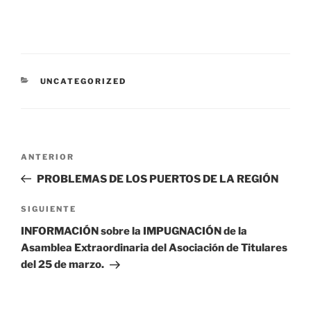
CATEGORÍAS
UNCATEGORIZED
Navegación
Entrada
ANTERIOR
de
anterior:
PROBLEMAS DE LOS PUERTOS DE LA REGIÓN
entradas
Siguiente
SIGUIENTE
entrada
INFORMACIÓN sobre la IMPUGNACIÓN de la
Asamblea Extraordinaria del Asociación de Titulares
del 25 de marzo.