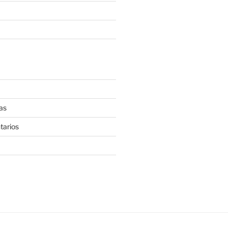
as
tarios