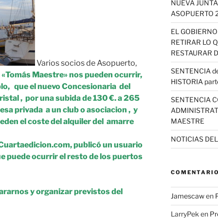
NUEVA JUNTA
ASOPUERTO 
EL GOBIERNO
RETIRAR LO 
RESTAURAR D
Varios socios de Asopuerto,
SENTENCIA del
 «Tomás Maestre» nos pueden ocurrir,
HISTORIA part
plo, que el nuevo Concesionaria del
istal , por una subida de 130 €. a 265
SENTENCIA C
a privada a un club o asociacion , y
ADMINISTRAT
den el coste del alquiler del amarre
MAESTRE
NOTICIAS DE
l Cuartaedicion.com, publicó un usuario
 puede ocurrir el resto de los puertos
COMENTARIO
rarnos y organizar previstos del
Jamescaw
en
LarryPek
en
Pr