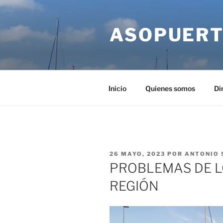
Saltar
al
ASOPUERT
contenido
Inicio
Quienes somos
Di
PUBLICADO
26 MAYO, 2023
POR
ANTONIO 
EL
PROBLEMAS DE L
REGIÓN