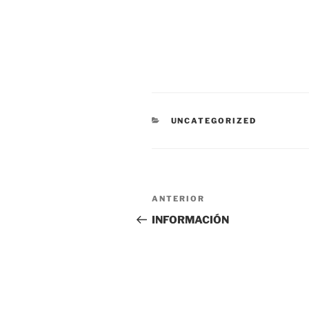
CATEGORÍAS
UNCATEGORIZED
Navegación
Entrada
ANTERIOR
de
anterior:
INFORMACIÓN
entradas